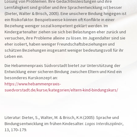
Lösung von Problemen. Ihre Gedächtnisleistungen und ihre
Lernfähigkeit sind größer und ihre Sprachentwicklung ist besser
(Dieter, Walter & Brisch, 2005). Eine unsichere Bindung hingegen ist
ein Risikofaktor. Beispielsweise können oft Konflikte in einer
Beziehung weniger sozial kompetent geklärt werden. Im
Kindergartenalter ziehen sie sich bei Belastungen eher zurück und
versuchen, ihre Probleme alleine zu lösen. Im Jugendalter sind sie
eher isoliert, haben weniger Freundschaftsbeziehungen und
schätzen Beziehungen insgesamt weniger bedeutungsvoll für ihr
Leben ein.
Die Hebammenpraxis Südvorstadt bietet zur Unterstützung der
Entwicklung einer sicheren Bindung zwischen Eltern und Kind ein
besonderes Kurskonzept an:
https://www.hebammenpraxis-
suedvorstadt.de/kurse/kategorien/eltern-kind-bindungskurs/
Literatur: Dieter, S., Walter, M. & Brisch, K.H.(2005): Sprache und
Bindungsentwicklung im frühen Kindesalter.
Logos Interdisziplinär
,
13, 170–179.